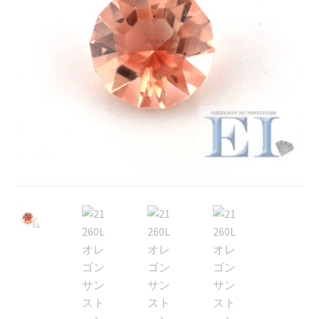
ブ
メ
イベントカレンダー
ニ
ュ
お問合せ
ー
を
マイアカウント
展
開