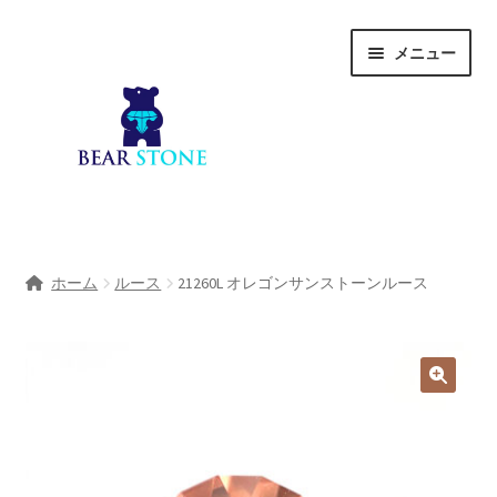
ナ
コ
メニュー
ビ
ン
ゲ
テ
ー
ン
シ
ツ
ョ
へ
ン
ス
へ
キ
ホーム
ス
ッ
ホーム
ルース
21260L オレゴンサンストーンルース
キ
プ
会社概要
ッ
プ
Shop
宝石研磨サービス
サ
宝石研磨アカデミー