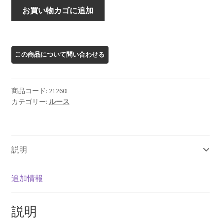
21260L
お買い物カゴに追加
オ
レ
ゴ
ン
サ
ン
商品コード:
21260L
ス
カテゴリー:
ルース
ト
ー
ン
ル
説明
ー
ス
個
追加情報
説明