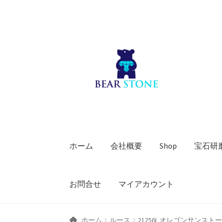
ナ
コ
ビ
ン
ゲ
テ
ー
ン
シ
ツ
ョ
へ
ン
ス
へ
キ
ス
ッ
キ
プ
ホーム
会社概要
Shop
宝石研
ッ
プ
お問合せ
マイアカウント
ホーム
ルース
21256L オレゴンサンスト