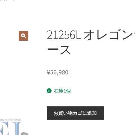
21256L オレ
ース
¥
56,980
在庫1個
21256L
お買い物カゴに追加
オ
レ
ゴ