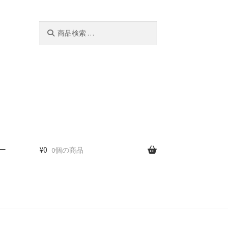
検
検
索
索
対
象:
ー
¥
0
0個の商品