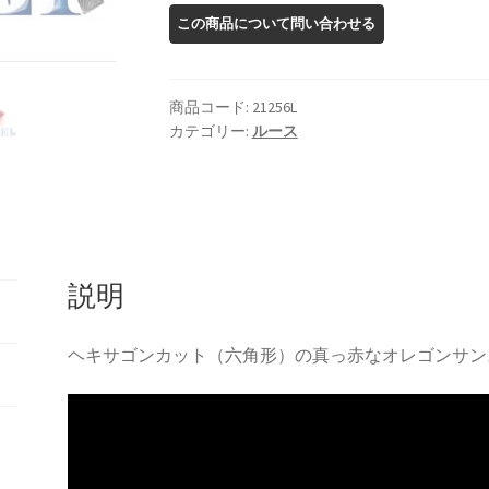
ン
サ
ン
ス
商品コード:
21256L
ト
カテゴリー:
ルース
ー
ン
ル
ー
ス
説明
個
ヘキサゴンカット（六角形）の真っ赤なオレゴンサン