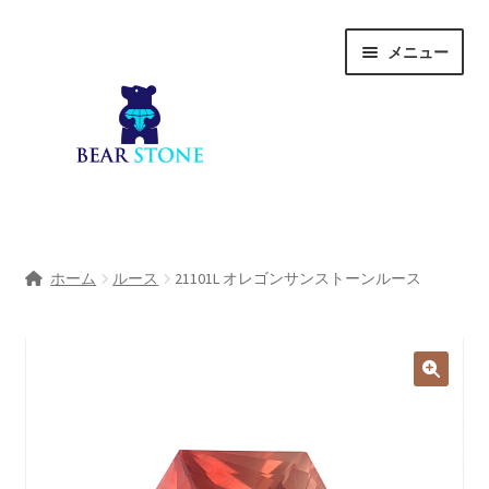
ナ
コ
メニュー
ビ
ン
ゲ
テ
ー
ン
シ
ツ
ョ
へ
ン
ス
へ
キ
ホーム
ス
ッ
ホーム
ルース
21101L オレゴンサンストーンルース
キ
プ
会社概要
ッ
プ
Shop
宝石研磨サービス
サ
宝石研磨アカデミー