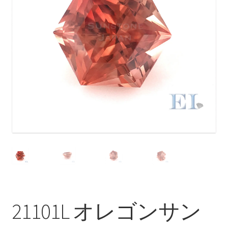
ブ
メ
イベントカレンダー
ニ
ュ
お問合せ
ー
を
マイアカウント
展
開
21101L オレゴンサン