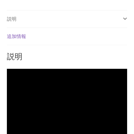
ン
ル
説明
ー
ス
個
追加情報
説明