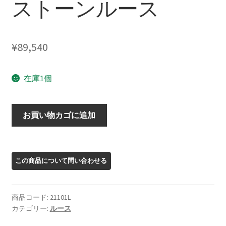
ストーンルース
¥
89,540
在庫1個
21101L
お買い物カゴに追加
オ
レ
ゴ
ン
サ
ン
商品コード:
21101L
ス
カテゴリー:
ルース
ト
ー