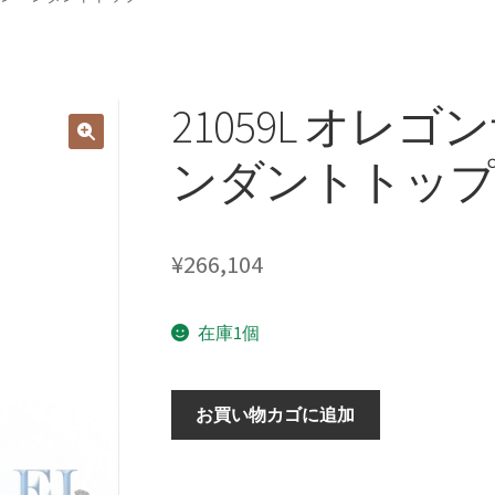
21059L オレ
ンダントトッ
¥
266,104
在庫1個
21059L
お買い物カゴに追加
オ
レ
ゴ