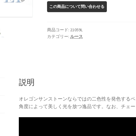
ン
サ
ン
ス
商品コード:
21059L
ト
カテゴリー:
ルース
ー
ン
ペ
ン
ダ
説明
ン
ト
ト
オレゴンサンストーンならではの二色性を発色するペ
ッ
角度によって美しく光を放つ逸品です。なお、チェー
プ
個