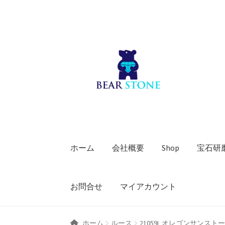
ナ
コ
ビ
ン
ゲ
テ
ー
ン
シ
ツ
ョ
へ
ン
ス
へ
キ
ス
ッ
キ
プ
ホーム
会社概要
Shop
宝石研
ッ
プ
お問合せ
マイアカウント
ホーム
ルース
21059L オレゴンサンス