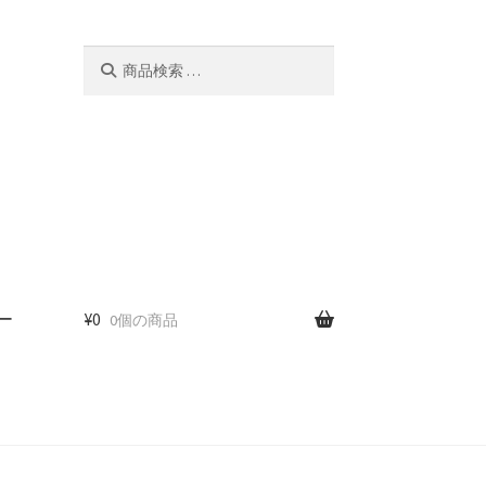
検
検
索
索
対
象:
ー
¥
0
0個の商品