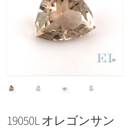
ブ
メ
イベントカレンダー
ニ
ュ
お問合せ
ー
を
マイアカウント
展
開
19050L オレゴンサン