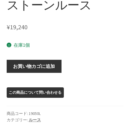
ストーンルース
¥
19,240
在庫1個
19050L
お買い物カゴに追加
オ
レ
ゴ
ン
サ
ン
商品コード:
19050L
ス
カテゴリー:
ルース
ト
ー