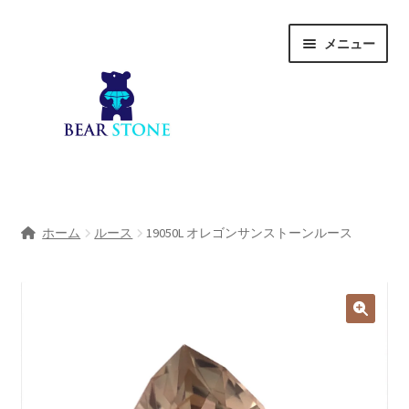
ナ
コ
メニュー
ビ
ン
ゲ
テ
ー
ン
シ
ツ
ョ
へ
ン
ス
へ
キ
ホーム
ス
ッ
ホーム
ルース
19050L オレゴンサンストーンルース
キ
プ
会社概要
ッ
プ
Shop
宝石研磨サービス
サ
宝石研磨アカデミー