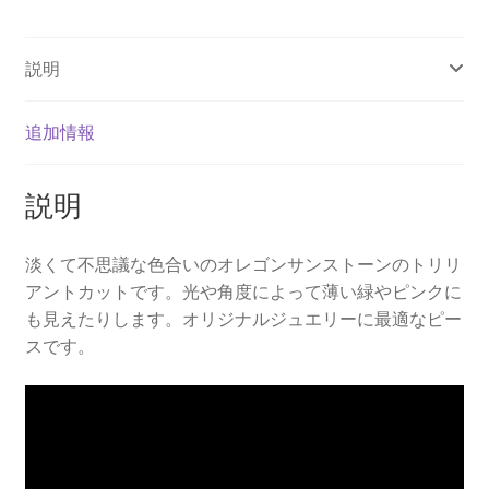
ン
ル
説明
ー
ス
個
追加情報
説明
淡くて不思議な色合いのオレゴンサンストーンのトリリ
アントカットです。光や角度によって薄い緑やピンクに
も見えたりします。オリジナルジュエリーに最適なピー
スです。