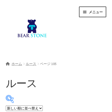
ナ
コ
メニュー
ビ
ン
ゲ
テ
ー
ン
シ
ツ
ョ
へ
ン
ス
へ
キ
ホーム
ス
ッ
ホーム
ルース
ページ 105
キ
プ
会社概要
ッ
プ
ルース
Shop
宝石研磨サービス
サ
宝石研磨アカデミー