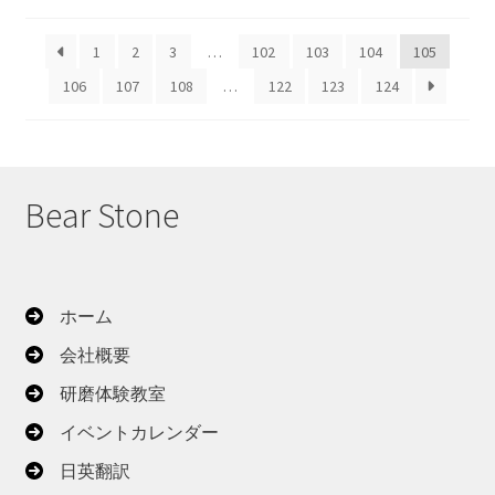
し
い
1
2
3
…
102
103
104
105
順
106
107
108
…
122
123
124
Bear Stone
ホーム
会社概要
研磨体験教室
イベントカレンダー
日英翻訳