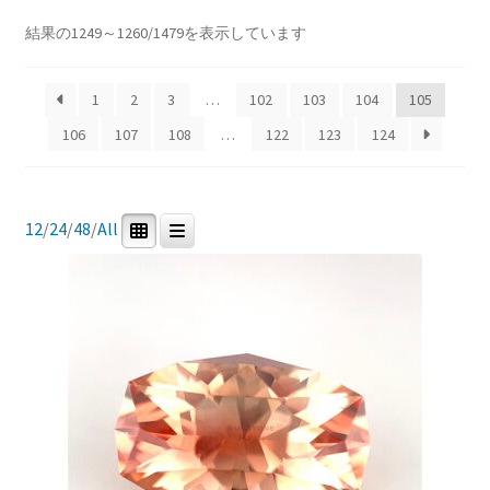
Price:
¥2,900
—
¥744,588
ブ
新
結果の1249～1260/1479を表示しています
メ
イベントカレンダー
し
ニ
い
In stock
ュ
1
2
3
…
102
103
104
105
順
お問合せ
ー
106
107
108
…
122
123
124
を
マイアカウント
展
商品カテゴリー
開
12
/
24
/
48
/
All
0
1479
0
0
研磨用原石
ルース
鉱石標本
道具・その他
0
0
宝石研磨機
宝石研磨教室