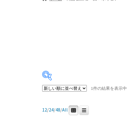
1件の結果を表示中
In stock
12
/
24
/
48
/
All