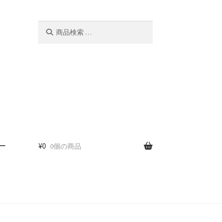
検
検
索
索
対
象:
ー
¥
0
0個の商品