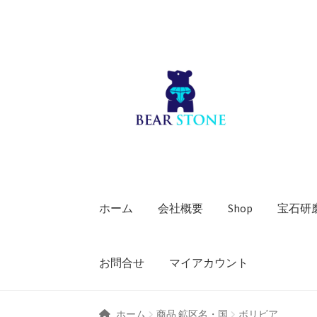
ナ
コ
ビ
ン
ゲ
テ
ー
ン
シ
ツ
ョ
へ
ン
ス
へ
キ
ス
ッ
キ
プ
ホーム
会社概要
Shop
宝石研
ッ
プ
お問合せ
マイアカウント
ホーム
商品 鉱区名・国
ボリビア