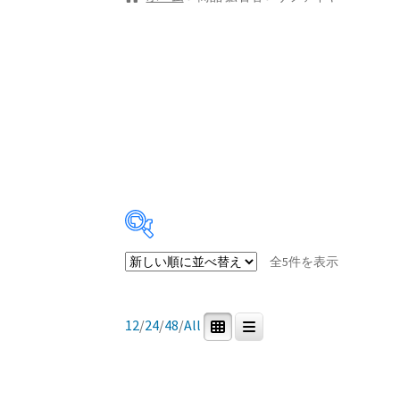
新
全5件を表示
し
Price:
¥27,000
—
¥84,600
い
順
12
/
24
/
48
/
All
商品カテゴリー
0
5
0