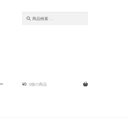
検
検
索
索
対
象:
ー
¥
0
0個の商品