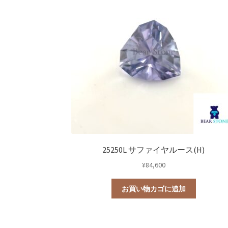
研磨用原石
ルース
鉱石標本
0
0
道具・その他
宝石研磨機
宝石研磨
25250L サファイヤルース(H)
¥
84,600
お買い物カゴに追加