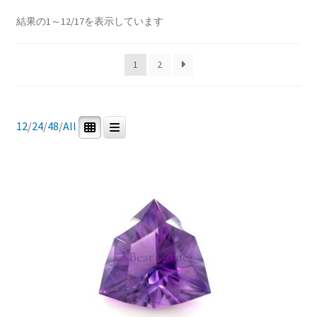
Price:
¥7,104
—
¥92,500
ブ
新
結果の1～12/17を表示しています
メ
イベントカレンダー
し
ニ
い
In stock
ュ
1
2
順
お問合せ
ー
を
マイアカウント
展
商品カテゴリー
12
/
24
/
48
/
All
開
0
17
0
0
研磨用原石
ルース
鉱石標本
道具・その他
0
0
宝石研磨機
宝石研磨教室