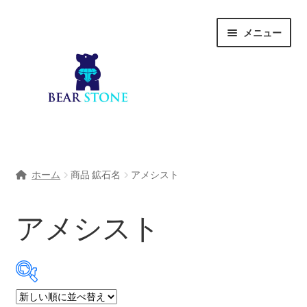
ナ
コ
メニュー
ビ
ン
ゲ
テ
ー
ン
シ
ツ
ョ
へ
ン
ス
へ
キ
ホーム
ス
ッ
ホーム
商品 鉱石名
アメシスト
キ
プ
会社概要
ッ
プ
アメシスト
Shop
宝石研磨サービス
サ
宝石研磨アカデミー