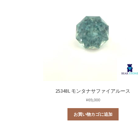
研磨用原石
ルース
鉱石標本
0
0
道具・その他
宝石研磨機
宝石研磨
25348L モンタナサファイアルース
¥
69,000
お買い物カゴに追加