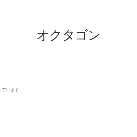
オクタゴン
新
示しています
In stock
し
い
順