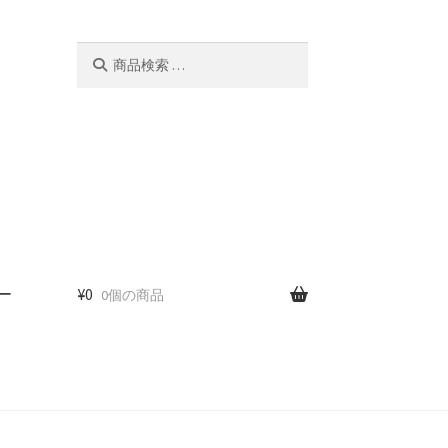
検
検
索
索
対
象:
ー
¥
0
0個の商品