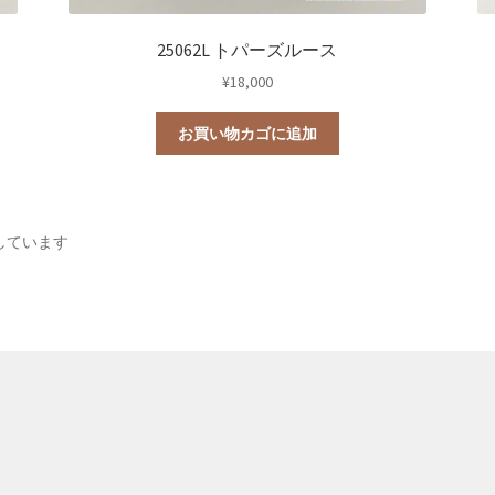
25062L トパーズルース
¥
18,000
お買い物カゴに追加
新
示しています
し
い
順