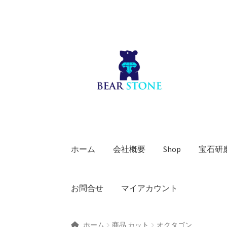
ナ
コ
ビ
ン
ゲ
テ
ー
ン
シ
ツ
ョ
へ
ン
ス
へ
キ
ス
ッ
キ
プ
ホーム
会社概要
Shop
宝石研
ッ
プ
お問合せ
マイアカウント
ホーム
商品 カット
オクタゴン