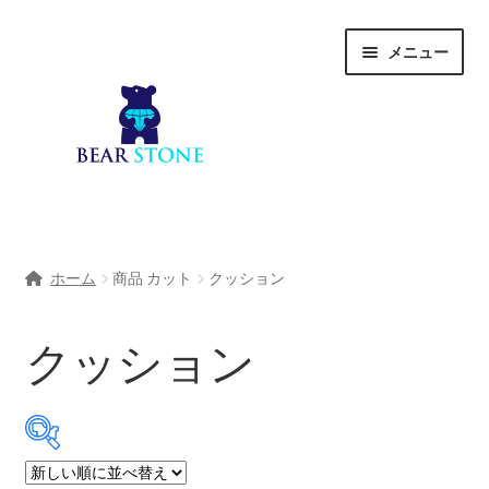
ナ
コ
メニュー
ビ
ン
ゲ
テ
ー
ン
シ
ツ
ョ
へ
ン
ス
へ
キ
ホーム
ス
ッ
ホーム
商品 カット
クッション
キ
プ
会社概要
ッ
プ
クッション
Shop
宝石研磨サービス
サ
宝石研磨アカデミー