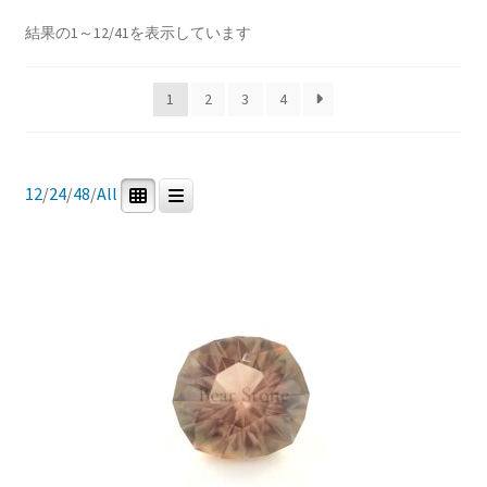
ブ
新
結果の1～12/41を表示しています
Price:
¥10,508
—
¥242,700
メ
イベントカレンダー
し
ニ
い
ュ
1
2
3
4
順
お問合せ
In stock
ー
を
マイアカウント
展
12
/
24
/
48
/
All
開
商品カテゴリー
0
41
0
0
研磨用原石
ルース
鉱石標本
道具・その他
0
0
宝石研磨機
宝石研磨教室