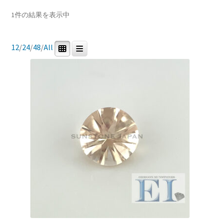
In stock
ブ
1件の結果を表示中
メ
イベントカレンダー
ニ
ュ
商品カテゴリー
12
/
24
/
48
/
All
お問合せ
ー
を
0
1
0
0
マイアカウント
研磨用原石
ルース
鉱石標本
道具・その他
展
開
0
0
宝石研磨機
宝石研磨教室