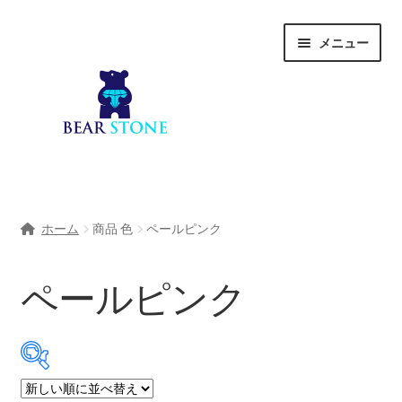
ナ
コ
メニュー
ビ
ン
ゲ
テ
ー
ン
シ
ツ
ョ
へ
ン
ス
へ
キ
ホーム
ス
ッ
ホーム
商品 色
ペールピンク
キ
プ
会社概要
ッ
プ
ペールピンク
Shop
宝石研磨サービス
サ
宝石研磨アカデミー