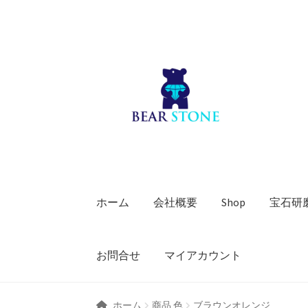
ナ
コ
ビ
ン
ゲ
テ
ー
ン
シ
ツ
ョ
へ
ン
ス
へ
キ
ス
ッ
キ
プ
ホーム
会社概要
Shop
宝石研
ッ
プ
お問合せ
マイアカウント
ホーム
商品 色
ブラウンオレンジ