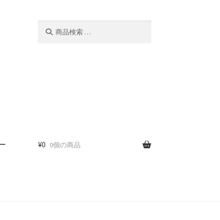
検
検
索
索
対
象:
ー
¥
0
0個の商品